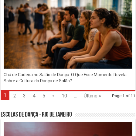
Chá de Cadeira no Salão de Dança: O Que Esse Momento Revela
Sobre a Cultura da Dança de Salão?
1
2
3
4
5
»
10
...
Último »
Page 1 of 11
Escolas de Dança - Rio de Janeiro