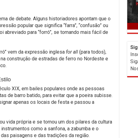
 tema de debate. Alguns historiadores apontam que o
ressão popular que significa “farra”, “confusão” ou
i abreviado para “forró”, se tornando mais fácil de
Sig
orró” vem da expressão inglesa
for all
(para todos),
Ins
 na construção de estradas de ferro no Nordeste e
Sig
co.
Nos
tilo
éculo XIX, em bailes populares onde as pessoas
s de barro batido, para evitar que a poeira subisse.
ignar apenas os locais de festa e passou a
ou vida própria e se tornou um dos pilares da cultura
r instrumentos como a sanfona, a zabumba e o
o, das paisagens e das tradições da região.