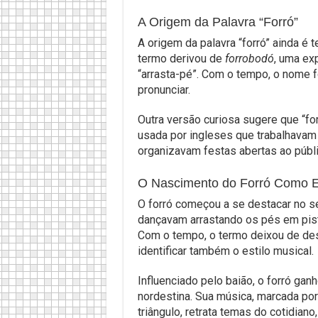
A Origem da Palavra “Forró”
A origem da palavra “forró” ainda é
termo derivou de
forrobodó
, uma exp
“arrasta-pé”. Com o tempo, o nome fo
pronunciar.
Outra versão curiosa sugere que “f
usada por ingleses que trabalhavam
organizavam festas abertas ao públi
O Nascimento do Forró Como Es
O forró começou a se destacar no s
dançavam arrastando os pés em pista
Com o tempo, o termo deixou de des
identificar também o estilo musical.
Influenciado pelo baião, o forró ganh
nordestina. Sua música, marcada po
triângulo, retrata temas do cotidian