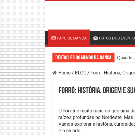
PAPO DE DANÇA
FOTOS DOS EVENT
Destaques do mundo da Dança
Quando a 
Home
/
BLOG
/
Forró: História, Orig
Forró: História, Origem e Su
O
forró
é muito mais do que uma dan
raízes profundas no Nordeste. Mas q
Vamos explorar a história, curiosid
e o mundo.