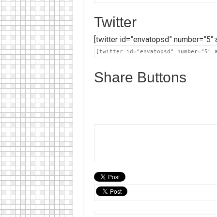
Twitter
[twitter id=”envatopsd” number=”5″ a
[twitter id="envatopsd" number="5" 
Share Buttons