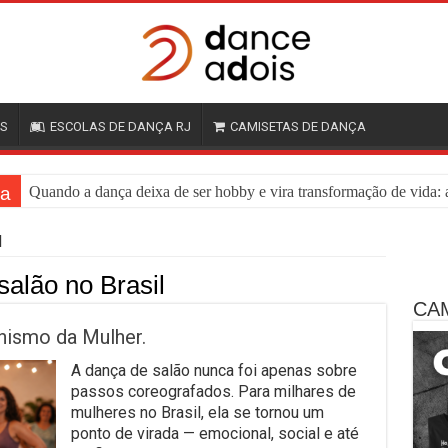
OS
ESCOLAS DE DANÇA RJ
CAMISETAS DE DANÇA
ça
Quando a dança deixa de ser hobby e vira transformação de vida: a
l
salão no Brasil
CA
nismo da Mulher.
A dança de salão nunca foi apenas sobre
passos coreografados. Para milhares de
mulheres no Brasil, ela se tornou um
ponto de virada — emocional, social e até