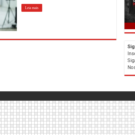
Leia mais
Sig
Ins
Sig
Nos