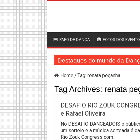
PAPO DE DANÇA
FOTOS DOS EVENT
Destaques do mundo da Dan
Home
/
Tag:
renata peçanha
Tag Archives:
renata pe
DESAFIO RIO ZOUK CONGRES
e Rafael Oliveira
No DESAFIO DANCEADOIS o público 
um sorteio e a música sorteada é d
Rio Zouk Congress com …