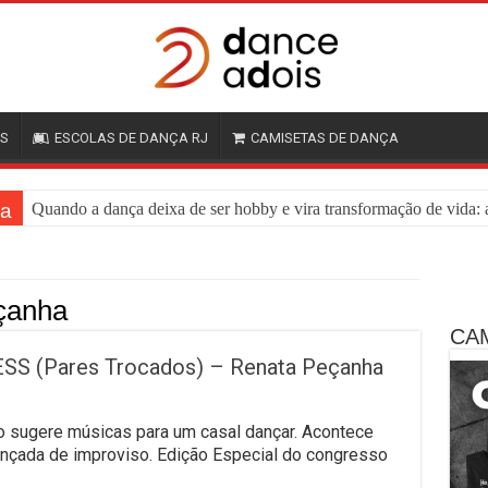
OS
ESCOLAS DE DANÇA RJ
CAMISETAS DE DANÇA
ça
Quando a dança deixa de ser hobby e vira transformação de vida: a
çanha
CA
S (Pares Trocados) – Renata Peçanha
sugere músicas para um casal dançar. Acontece
ançada de improviso. Edição Especial do congresso