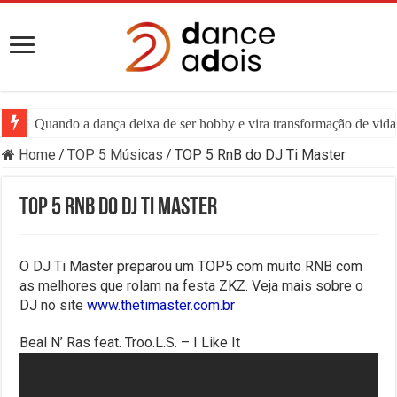
Quando a dança deixa de ser hobby e vira transformação de vida:
Quando a Música ao Vivo Encolhe, a Dança de Salão Sente Pri
Home
/
TOP 5 Músicas
/
TOP 5 RnB do DJ Ti Master
TOP 5 RnB do DJ Ti Master
O DJ Ti Master preparou um TOP5 com muito RNB com
as melhores que rolam na festa ZKZ. Veja mais sobre o
DJ no site
www.thetimaster.com.br
Beal N’ Ras feat. Troo.L.S. – I Like It